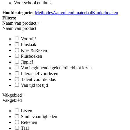
Voor school en thuis
Hoofdcategorie:
Methodes
Aanvullend materiaal
Kinderboeken
Filters:
Naam van product
+
Naam van product
Vooruit!
Plustaak
Kies & Reken
Plusboeken
Jippie!
Van beginnende geletterdheid tot lezen
Interactief voorlezen
Talent voor de klas
Van tijd tot tijd
Vakgebied
+
Vakgebied
Lezen
Studievaardigheden
Rekenen
Taal