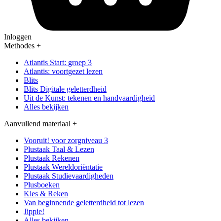
Inloggen
Methodes
+
Atlantis Start: groep 3
Atlantis: voortgezet lezen
Blits
Blits Digitale geletterdheid
Uit de Kunst: tekenen en handvaardigheid
Alles bekijken
Aanvullend materiaal
+
Vooruit! voor zorgniveau 3
Plustaak Taal & Lezen
Plustaak Rekenen
Plustaak Wereldoriëntatie
Plustaak Studievaardigheden
Plusboeken
Kies & Reken
Van beginnende geletterdheid tot lezen
Jippie!
Alles bekijken