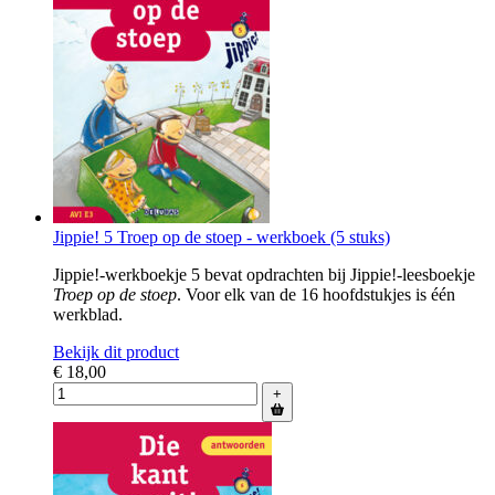
Jippie! 5 Troep op de stoep - werkboek (5 stuks)
Jippie!-werkboekje 5 bevat opdrachten bij Jippie!-leesboekje
Troep op de stoep
.
Voor elk van de 16 hoofdstukjes is één
werkblad.
Bekijk dit product
€ 18,00
+