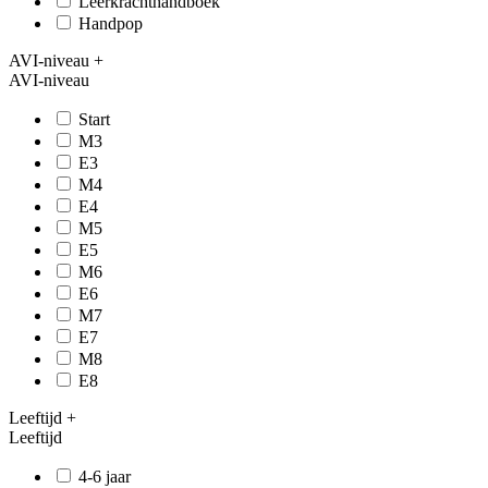
Leerkrachthandboek
Handpop
AVI-niveau
+
AVI-niveau
Start
M3
E3
M4
E4
M5
E5
M6
E6
M7
E7
M8
E8
Leeftijd
+
Leeftijd
4-6 jaar