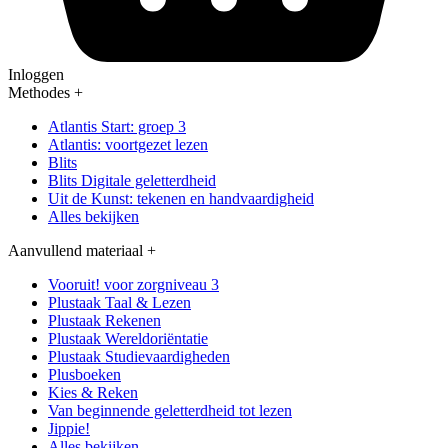
Inloggen
Methodes
+
Atlantis Start: groep 3
Atlantis: voortgezet lezen
Blits
Blits Digitale geletterdheid
Uit de Kunst: tekenen en handvaardigheid
Alles bekijken
Aanvullend materiaal
+
Vooruit! voor zorgniveau 3
Plustaak Taal & Lezen
Plustaak Rekenen
Plustaak Wereldoriëntatie
Plustaak Studievaardigheden
Plusboeken
Kies & Reken
Van beginnende geletterdheid tot lezen
Jippie!
Alles bekijken