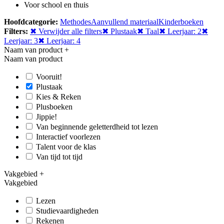
Voor school en thuis
Hoofdcategorie:
Methodes
Aanvullend materiaal
Kinderboeken
Filters:
✖ Verwijder alle filters
✖ Plustaak
✖ Taal
✖ Leerjaar: 2
✖
Leerjaar: 3
✖ Leerjaar: 4
Naam van product
+
Naam van product
Vooruit!
Plustaak
Kies & Reken
Plusboeken
Jippie!
Van beginnende geletterdheid tot lezen
Interactief voorlezen
Talent voor de klas
Van tijd tot tijd
Vakgebied
+
Vakgebied
Lezen
Studievaardigheden
Rekenen