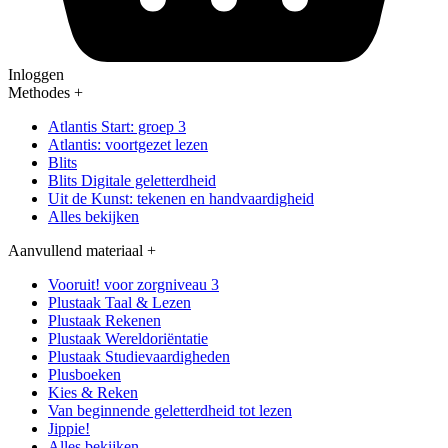
Inloggen
Methodes
+
Atlantis Start: groep 3
Atlantis: voortgezet lezen
Blits
Blits Digitale geletterdheid
Uit de Kunst: tekenen en handvaardigheid
Alles bekijken
Aanvullend materiaal
+
Vooruit! voor zorgniveau 3
Plustaak Taal & Lezen
Plustaak Rekenen
Plustaak Wereldoriëntatie
Plustaak Studievaardigheden
Plusboeken
Kies & Reken
Van beginnende geletterdheid tot lezen
Jippie!
Alles bekijken