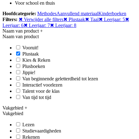
Voor school en thuis
Hoofdcategorie:
Methodes
Aanvullend materiaal
Kinderboeken
Filters:
✖ Verwijder alle filters
✖ Plustaak
✖ Taal
✖ Leerjaar: 5
✖
Leerjaar: 6
✖ Leerjaar: 7
✖ Leerjaar: 8
Naam van product
+
Naam van product
Vooruit!
Plustaak
Kies & Reken
Plusboeken
Jippie!
Van beginnende geletterdheid tot lezen
Interactief voorlezen
Talent voor de klas
Van tijd tot tijd
Vakgebied
+
Vakgebied
Lezen
Studievaardigheden
Rekenen