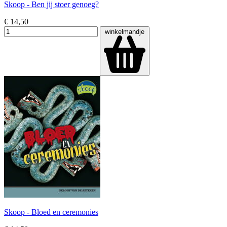
Skoop - Ben jij stoer genoeg?
€ 14,50
winkelmandje
Skoop - Bloed en ceremonies