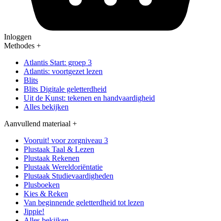
Inloggen
Methodes
+
Atlantis Start: groep 3
Atlantis: voortgezet lezen
Blits
Blits Digitale geletterdheid
Uit de Kunst: tekenen en handvaardigheid
Alles bekijken
Aanvullend materiaal
+
Vooruit! voor zorgniveau 3
Plustaak Taal & Lezen
Plustaak Rekenen
Plustaak Wereldoriëntatie
Plustaak Studievaardigheden
Plusboeken
Kies & Reken
Van beginnende geletterdheid tot lezen
Jippie!
Alles bekijken