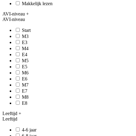
Makkelijk lezen
AVI-niveau
+
AVI-niveau
Start
M3
E3
M4
E4
M5
E5
M6
E6
M7
E7
M8
E8
Leeftijd
+
Leeftijd
4-6 jaar
6-8 jaar